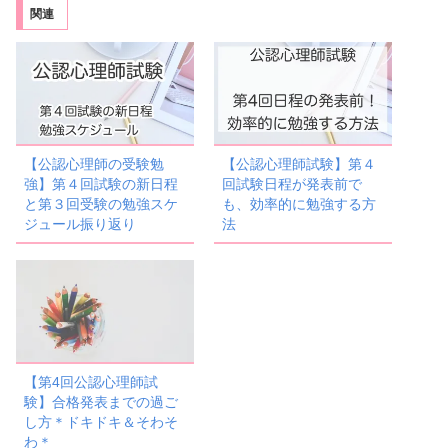
関連
【公認心理師の受験勉
【公認心理師試験】第４
強】第４回試験の新日程
回試験日程が発表前で
と第３回受験の勉強スケ
も、効率的に勉強する方
ジュール振り返り
法
【第4回公認心理師試
験】合格発表までの過ご
し方＊ドキドキ＆そわそ
わ＊