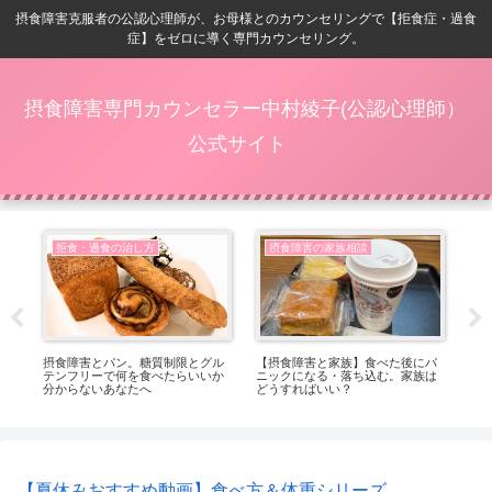
摂食障害克服者の公認心理師が、お母様とのカウンセリングで【拒食症・過食
症】をゼロに導く専門カウンセリング。
摂食障害専門カウンセラー中村綾子(公認心理師）
公式サイト
拒食・過食の治し方
摂食障害の家族相談
症
摂食障害とパン。糖質制限とグル
【摂食障害と家族】食べた後にパ
【8
し穴
テンフリーで何を食べたらいいか
ニックになる・落ち込む。家族は
内
分からないあなたへ
どうすればいい？
【夏休みおすすめ動画】食べ方＆体重シリーズ