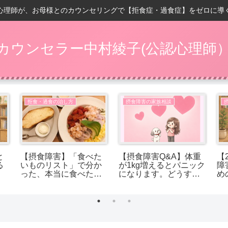
心理師が、お母様とのカウンセリングで【拒食症・過食症】をゼロに導
カウンセラー中村綾子(公認心理師
拒食・過食の治し方
摂食障害の家族相談
と
【摂食障害】「食べた
【摂食障害Q&A】体重
【
る
いものリスト」で分か
が1kg増えるとパニック
障
った、本当に食べたか
になります。どうすれ
め
ったもの
ば受け入れられます
か？