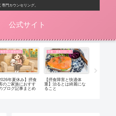
く専門カウンセリング。
） 公式サイト
摂食障害の家族相談
拒食・過食の治し方
摂食障害の家
2026年夏休み】摂食
【摂食障害と快適体
【摂食障害
害のご家族におすす
重】治るとは綺麗にな
ことは、太
のブログ記事まとめ
ること
でしょうか