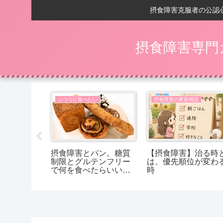
摂食障害克服者の公認
摂食障害専門
相談
ふつうに食べたい
摂食障害の家族相談
の回復後】
摂食障害とパン。糖質
【摂食障害】治る時
嬉しいことは
制限とグルテンフリー
は、優先順位が変わ
で何を食べたらいいか
時
分からないあなたへ