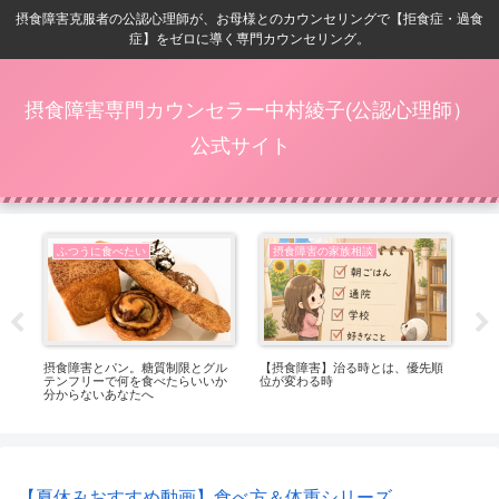
摂食障害克服者の公認心理師が、お母様とのカウンセリングで【拒食症・過食
症】をゼロに導く専門カウンセリング。
摂食障害専門カウンセラー中村綾子(公認心理師）
公式サイト
ふつうに食べたい
摂食障害の家族相談
番嬉
摂食障害とパン。糖質制限とグル
【摂食障害】治る時とは、優先順
【
テンフリーで何を食べたらいいか
位が変わる時
ト
分からないあなたへ
っ
【夏休みおすすめ動画】食べ方＆体重シリーズ