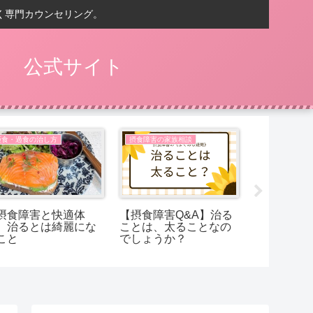
く専門カウンセリング。
） 公式サイト
拒食・過食の治し方
摂食障害の家族相談
拒食・過食の
摂食障害と快適体
【摂食障害Q&A】治る
【Q&A摂
】治るとは綺麗にな
ことは、太ることなの
お米を食べ
こと
でしょうか？
も、ラクな
げたくなっ