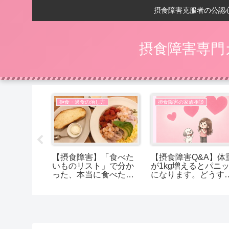
摂食障害克服者の公認
摂食障害専門
い
拒食・過食の治し方
摂食障害の家族相談
の回復後】
【摂食障害】「食べた
【摂食障害Q&A】体
ントが、
いものリスト」で分か
が1kg増えるとパニ
に変わる
った、本当に食べたか
になります。どうす
ったもの
ば受け入れられます
か？