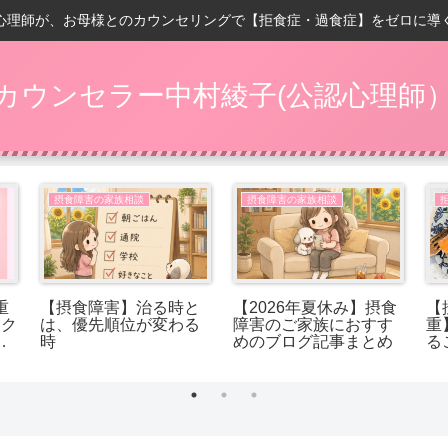
心理師が、お母様とのカウンセリングで【拒食症・過食症】をゼロに導
カウンセラー中村綾子(公認心理師
摂食障害の家族相談
摂食障害の家族相談
重
【摂食障害】治る時と
【2026年夏休み】摂食
【
ック
は、優先順位が変わる
障害のご家族におすす
重
れ
時
めのブログ記事まとめ
る