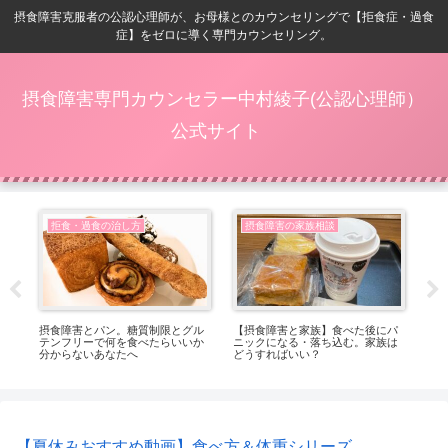
摂食障害克服者の公認心理師が、お母様とのカウンセリングで【拒食症・過食
症】をゼロに導く専門カウンセリング。
摂食障害専門カウンセラー中村綾子(公認心理師）
公式サイト
拒食・過食の治し方
摂食障害の家族相談
症
摂食障害とパン。糖質制限とグル
【摂食障害と家族】食べた後にパ
【8
し穴
テンフリーで何を食べたらいいか
ニックになる・落ち込む。家族は
内
分からないあなたへ
どうすればいい？
【夏休みおすすめ動画】食べ方＆体重シリーズ