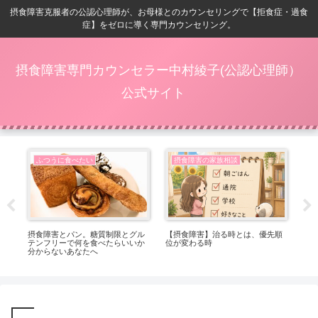
摂食障害克服者の公認心理師が、お母様とのカウンセリングで【拒食症・過食
症】をゼロに導く専門カウンセリング。
摂食障害専門カウンセラー中村綾子(公認心理師）
公式サイト
ふつうに食べたい
摂食障害の家族相談
番嬉
摂食障害とパン。糖質制限とグル
【摂食障害】治る時とは、優先順
【
テンフリーで何を食べたらいいか
位が変わる時
ト
分からないあなたへ
っ