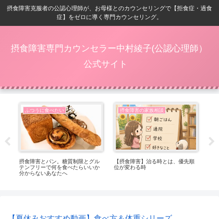
摂食障害克服者の公認心理師が、お母様とのカウンセリングで【拒食症・過食
症】をゼロに導く専門カウンセリング。
摂食障害専門カウンセラー中村綾子(公認心理師）
公式サイト
ふつうに食べたい
摂食障害の家族相談
番嬉
摂食障害とパン。糖質制限とグル
【摂食障害】治る時とは、優先順
【
テンフリーで何を食べたらいいか
位が変わる時
ト
分からないあなたへ
っ
【夏休みおすすめ動画】食べ方＆体重シリーズ