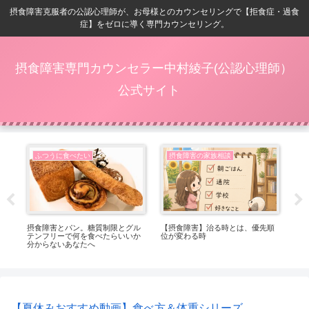
摂食障害克服者の公認心理師が、お母様とのカウンセリングで【拒食症・過食
症】をゼロに導く専門カウンセリング。
摂食障害専門カウンセラー中村綾子(公認心理師）
公式サイト
ふつうに食べたい
摂食障害の家族相談
番嬉
摂食障害とパン。糖質制限とグル
【摂食障害】治る時とは、優先順
【
テンフリーで何を食べたらいいか
位が変わる時
ト
分からないあなたへ
っ
【夏休みおすすめ動画】食べ方＆体重シリーズ