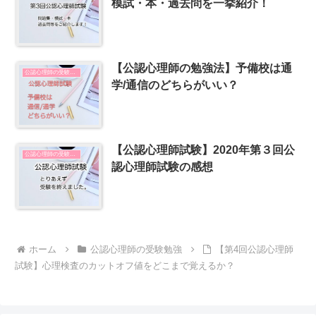
模試・本・過去問を一挙紹介！
【公認心理師の勉強法】予備校は通
公認心理師の受験勉強
学/通信のどちらがいい？
【公認心理師試験】2020年第３回公
公認心理師の受験勉強
認心理師試験の感想
ホーム
公認心理師の受験勉強
【第4回公認心理師
試験】心理検査のカットオフ値をどこまで覚えるか？