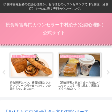
摂食障害克服者の公認心理師が、お母様とのカウンセリングで【拒食症・過食
症】をゼロに導く専門カウンセリング。
摂食障害専門カウンセラー中村綾子(公認心理師）
公式サイト
拒食・過食の治し方
摂食障害の家族相談
症
摂食障害とパン。糖質制限とグル
【摂食障害と家族】食べた後にパ
【8
し穴
テンフリーで何を食べたらいいか
ニックになる・落ち込む。家族は
内
分からないあなたへ
どうすればいい？
【夏休みおすすめ動画】食べ方＆体重シリーズ