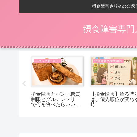
摂食障害克服者の公認
摂食障害専門
相談
ふつうに食べたい
摂食障害の家族相談
の回復後】
摂食障害とパン。糖質
【摂食障害】治る時
嬉しいことは
制限とグルテンフリー
は、優先順位が変わ
で何を食べたらいいか
時
分からないあなたへ