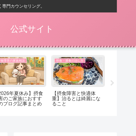
く専門カウンセリング。
） 公式サイト
摂食障害の家族相談
拒食・過食の治し方
摂食障害の家
2026年夏休み】摂食
【摂食障害と快適体
【摂食障害
害のご家族におすす
重】治るとは綺麗にな
ことは、太
のブログ記事まとめ
ること
でしょうか