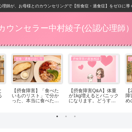
心理師が、お母様とのカウンセリングで【拒食症・過食症】をゼロに導
カウンセラー中村綾子(公認心理師
拒食・過食の治し方
摂食障害の家族相談
と
【摂食障害】「食べた
【摂食障害Q&A】体重
【
る
いものリスト」で分か
が1kg増えるとパニック
障
った、本当に食べたか
になります。どうすれ
め
ったもの
ば受け入れられます
か？