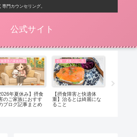
く専門カウンセリング。
） 公式サイト
摂食障害の家族相談
拒食・過食の治し方
摂食障害の家
2026年夏休み】摂食
【摂食障害と快適体
【摂食障害
害のご家族におすす
重】治るとは綺麗にな
ことは、太
のブログ記事まとめ
ること
でしょうか