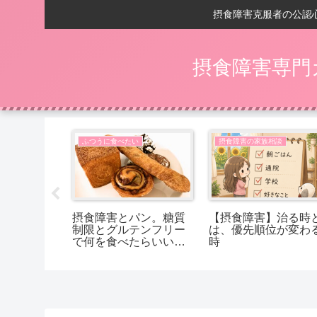
摂食障害克服者の公認
摂食障害専門
相談
ふつうに食べたい
摂食障害の家族相談
の回復後】
摂食障害とパン。糖質
【摂食障害】治る時
嬉しいことは
制限とグルテンフリー
は、優先順位が変わ
で何を食べたらいいか
時
分からないあなたへ