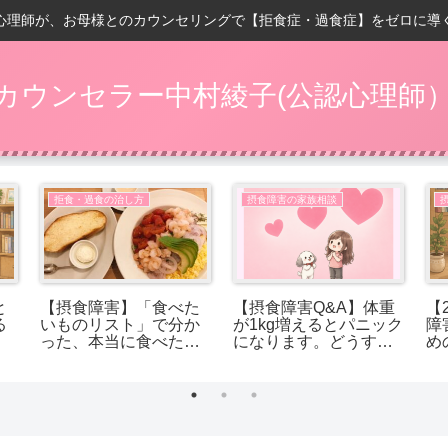
心理師が、お母様とのカウンセリングで【拒食症・過食症】をゼロに導
カウンセラー中村綾子(公認心理師
拒食・過食の治し方
摂食障害の家族相談
と
【摂食障害】「食べた
【摂食障害Q&A】体重
【
る
いものリスト」で分か
が1kg増えるとパニック
障
った、本当に食べたか
になります。どうすれ
め
ったもの
ば受け入れられます
か？