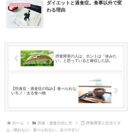
ダイエットと過食症。食事以外で変
ふつうに食べたい
わる理由
摂食障害の人は、ホントは「休みた
い」と思っていると確信した話。
【拒食症・過食症の悩み】食べられな
いモノ・太る食べ物
ホーム
拒食・過食の治し方
摂食障害と生活リズ
ム：眠れない、食べられない、太りやすい