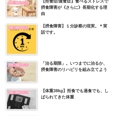
【拒食症/過食症】食べるストレスで
拒食・過食の治し方
摂食障害が《さらに》長期化する理
由
【摂食障害】１分診察の現実。＊実
拒食・過食の治し方
話です。
「治る期限」。いつまでに治るか、
拒食・過食の治し方
摂食障害のリハビリを組み立てよう
【体重38kg】拒食でも過食でも、し
拒食・過食の治し方
ばられてきた体重