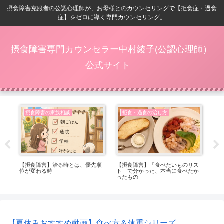
摂食障害克服者の公認心理師が、お母様とのカウンセリングで【拒食症・過食
症】をゼロに導く専門カウンセリング。
摂食障害専門カウンセラー中村綾子(公認心理師）
公式サイト
摂食障害の家族相談
拒食・過食の治し方
ベ
【摂食障害】治る時とは、優先順
【摂食障害】「食べたいものリス
【摂
位が変わる時
ト」で分かった、本当に食べたか
る
ったもの
れ
【夏休みおすすめ動画】食べ方＆体重シリーズ